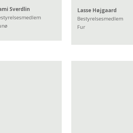
ami Sverdlin
Lasse Højgaard
estyrelsesmedlem
Bestyrelsesmedlem
unø
Fur