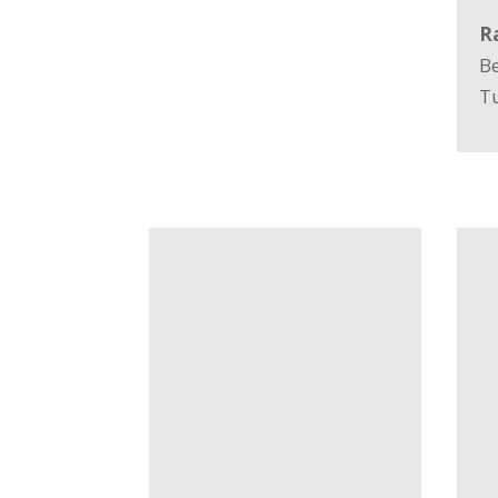
R
B
T