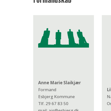
Anne Marie Slaikjær
Formand
L
Esbjerg Kommune
N
Tlf. 29 67 83 50
O
mail: ajs@esbjerg.dk