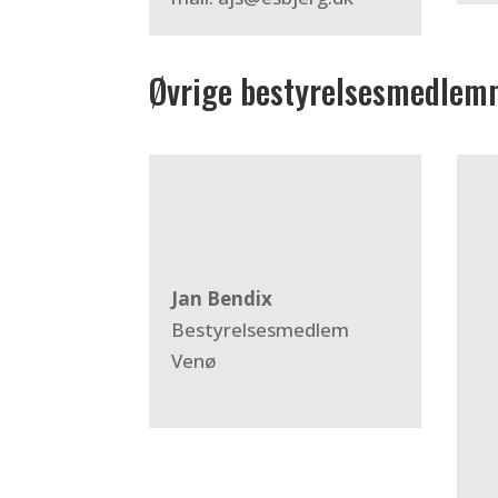
Øvrige bestyrelsesmedlem
J
an Bendix
Bestyrelsesmedlem
Venø