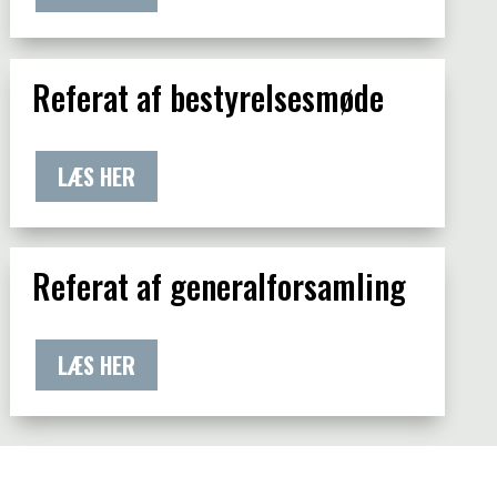
Referat af bestyrelsesmøde
LÆS HER
Referat af generalforsamling
LÆS HER