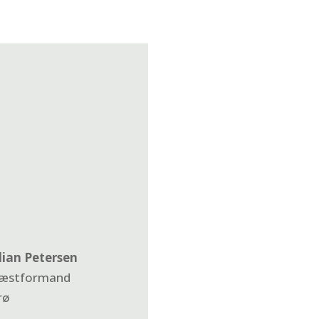
ilian Petersen
æstformand
rø