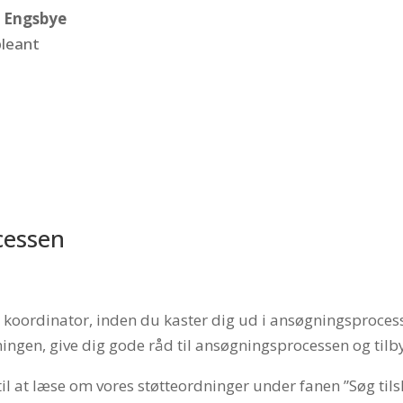
n Engsbye
leant
cessen
es koordinator, inden du kaster dig ud i ansøgningsproce
gen, give dig gode råd til ansøgningsprocessen og tilby
til at læse om vores støtteordninger under fanen ”Søg tils