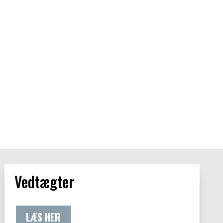
Vedtægter
LÆS HER