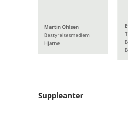
E
Martin Ohlsen
T
Bestyrelsesmedlem
B
Hjarnø
B
Suppleanter