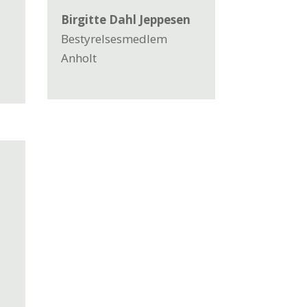
Birgitte Dahl Jeppesen
Bestyrelsesmedlem
Anholt