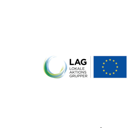
LÆS MERE
MODTAG VORES NYHEDSBRE