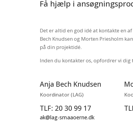
Få hjælp i ansøgningspro
Det er altid en god idé at kontakte en 
Bech Knudsen og Morten Priesholm kan 
på din projektidé.
Inden du kontakter os, opfordrer vi dig 
Anja Bech Knudsen
Mo
Koordinator (LAG)
Koo
TLF: 20 30 99 17
TL
ak@lag-smaaoerne.dk
mp