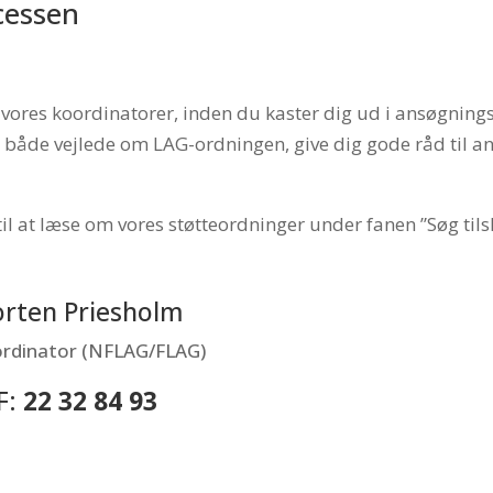
cessen
af vores koordinatorer, inden du kaster dig ud i ansøgnin
både vejlede om LAG-ordningen, give dig gode råd til a
til at læse om vores støtteordninger under fanen ”Søg tils
rten Priesholm
rdinator (NFLAG/FLAG)
F:
22 32 84 93
@lag-smaaoerne.dk